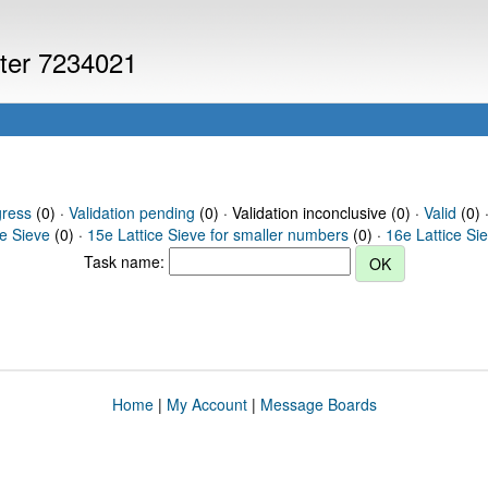
uter 7234021
gress
(0) ·
Validation pending
(0) · Validation inconclusive (0) ·
Valid
(0) 
ce Sieve
(0) ·
15e Lattice Sieve for smaller numbers
(0) ·
16e Lattice Si
Task name:
Home
|
My Account
|
Message Boards