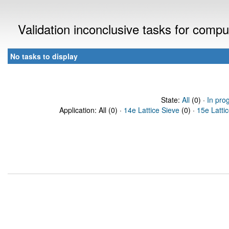
Validation inconclusive tasks for comp
No tasks to display
State:
All
(0) ·
In pro
Application: All (0) ·
14e Lattice Sieve
(0) ·
15e Latti