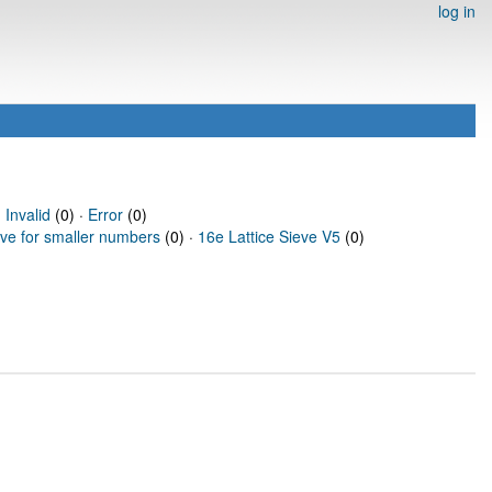
log in
·
Invalid
(0) ·
Error
(0)
eve for smaller numbers
(0) ·
16e Lattice Sieve V5
(0)