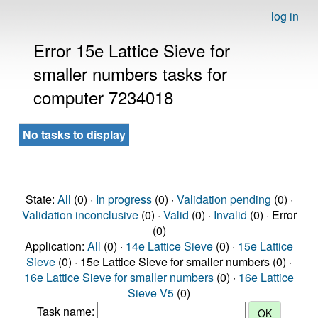
log in
Error 15e Lattice Sieve for
smaller numbers tasks for
computer 7234018
No tasks to display
State:
All
(0) ·
In progress
(0) ·
Validation pending
(0) ·
Validation inconclusive
(0) ·
Valid
(0) ·
Invalid
(0) · Error
(0)
Application:
All
(0) ·
14e Lattice Sieve
(0) ·
15e Lattice
Sieve
(0) · 15e Lattice Sieve for smaller numbers (0) ·
16e Lattice Sieve for smaller numbers
(0) ·
16e Lattice
Sieve V5
(0)
Task name: