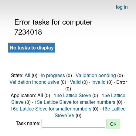
log in
Error tasks for computer
7234018
No tasks to display
State:
All
(0) ·
In progress
(0) ·
Validation pending
(0) ·
Validation inconclusive
(0) ·
Valid
(0) ·
Invalid
(0) · Error
(0)
Application: All (0) ·
14e Lattice Sieve
(0) ·
15e Lattice
Sieve
(0) ·
15e Lattice Sieve for smaller numbers
(0) ·
16e Lattice Sieve for smaller numbers
(0) ·
16e Lattice
Sieve V5
(0)
Task name: