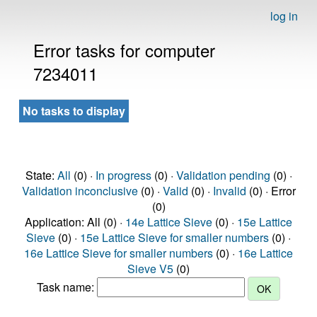
log in
Error tasks for computer
7234011
No tasks to display
State:
All
(0) ·
In progress
(0) ·
Validation pending
(0) ·
Validation inconclusive
(0) ·
Valid
(0) ·
Invalid
(0) · Error
(0)
Application: All (0) ·
14e Lattice Sieve
(0) ·
15e Lattice
Sieve
(0) ·
15e Lattice Sieve for smaller numbers
(0) ·
16e Lattice Sieve for smaller numbers
(0) ·
16e Lattice
Sieve V5
(0)
Task name: