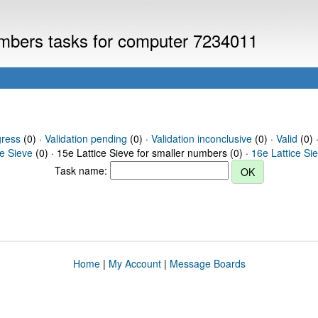
numbers tasks for computer 7234011
gress
(0) ·
Validation pending
(0) ·
Validation inconclusive
(0) ·
Valid
(0) ·
ce Sieve
(0) · 15e Lattice Sieve for smaller numbers (0) ·
16e Lattice Si
Task name:
Home
|
My Account
|
Message Boards