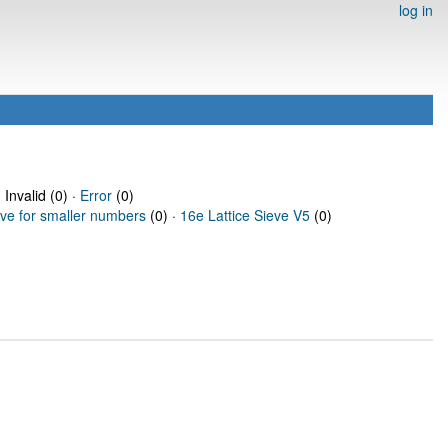
log in
 Invalid (0) ·
Error
(0)
eve for smaller numbers
(0) ·
16e Lattice Sieve V5
(0)