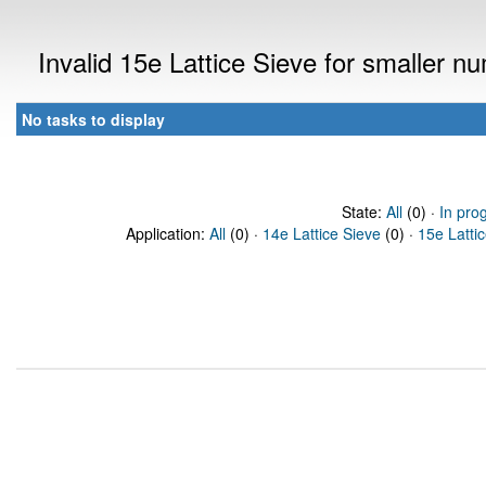
Invalid 15e Lattice Sieve for smaller 
No tasks to display
State:
All
(0) ·
In pro
Application:
All
(0) ·
14e Lattice Sieve
(0) ·
15e Latti