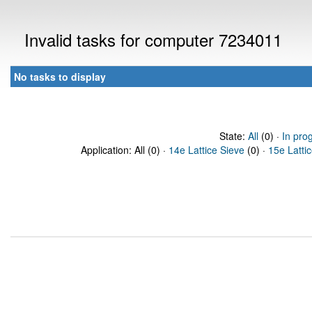
Invalid tasks for computer 7234011
No tasks to display
State:
All
(0) ·
In pro
Application: All (0) ·
14e Lattice Sieve
(0) ·
15e Latti