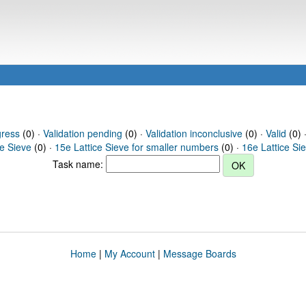
gress
(0) ·
Validation pending
(0) ·
Validation inconclusive
(0) ·
Valid
(0) ·
ce Sieve
(0) ·
15e Lattice Sieve for smaller numbers
(0) ·
16e Lattice Si
Task name:
Home
|
My Account
|
Message Boards