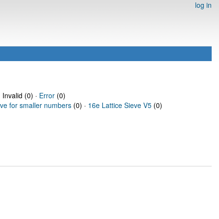
log in
 Invalid (0) ·
Error
(0)
eve for smaller numbers
(0) ·
16e Lattice Sieve V5
(0)