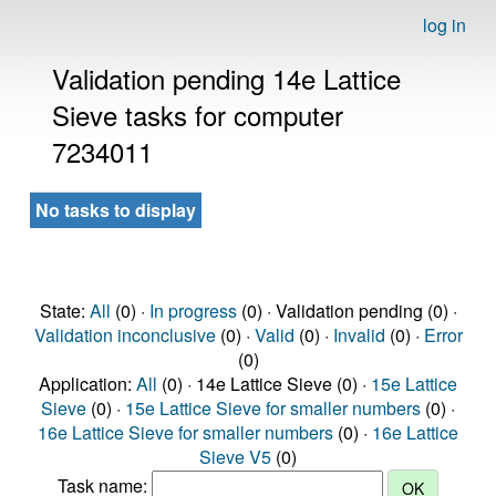
log in
Validation pending 14e Lattice
Sieve tasks for computer
7234011
No tasks to display
State:
All
(0) ·
In progress
(0) · Validation pending (0) ·
Validation inconclusive
(0) ·
Valid
(0) ·
Invalid
(0) ·
Error
(0)
Application:
All
(0) · 14e Lattice Sieve (0) ·
15e Lattice
Sieve
(0) ·
15e Lattice Sieve for smaller numbers
(0) ·
16e Lattice Sieve for smaller numbers
(0) ·
16e Lattice
Sieve V5
(0)
Task name: