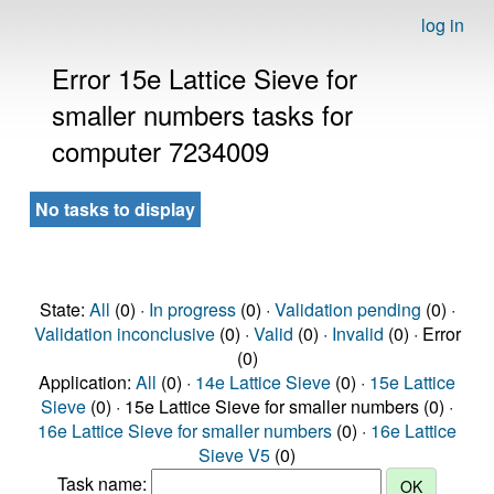
log in
Error 15e Lattice Sieve for
smaller numbers tasks for
computer 7234009
No tasks to display
State:
All
(0) ·
In progress
(0) ·
Validation pending
(0) ·
Validation inconclusive
(0) ·
Valid
(0) ·
Invalid
(0) · Error
(0)
Application:
All
(0) ·
14e Lattice Sieve
(0) ·
15e Lattice
Sieve
(0) · 15e Lattice Sieve for smaller numbers (0) ·
16e Lattice Sieve for smaller numbers
(0) ·
16e Lattice
Sieve V5
(0)
Task name: