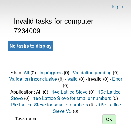
log in
Invalid tasks for computer
7234009
No tasks to display
State:
All
(0) ·
In progress
(0) ·
Validation pending
(0) ·
Validation inconclusive
(0) ·
Valid
(0) · Invalid (0) ·
Error
(0)
Application: All (0) ·
14e Lattice Sieve
(0) ·
15e Lattice
Sieve
(0) ·
15e Lattice Sieve for smaller numbers
(0) ·
16e Lattice Sieve for smaller numbers
(0) ·
16e Lattice
Sieve V5
(0)
Task name: