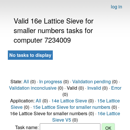
log in
Valid 16e Lattice Sieve for
smaller numbers tasks for
computer 7234009
No tasks to display
State:
All
(0) ·
In progress
(0) ·
Validation pending
(0) ·
Validation inconclusive
(0) · Valid (0) ·
Invalid
(0) ·
Error
(0)
Application:
All
(0) ·
14e Lattice Sieve
(0) ·
15e Lattice
Sieve
(0) ·
15e Lattice Sieve for smaller numbers
(0) ·
16e Lattice Sieve for smaller numbers (0) ·
16e Lattice
Sieve V5
(0)
Task name: