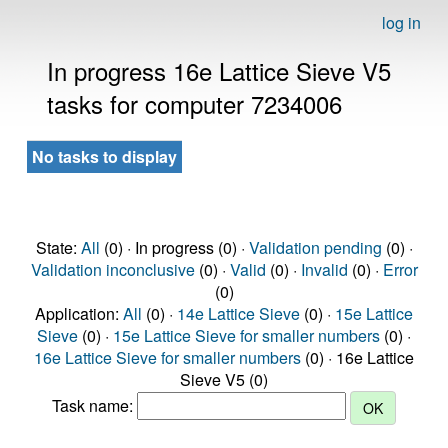
log in
In progress 16e Lattice Sieve V5
tasks for computer 7234006
No tasks to display
State:
All
(0) · In progress (0) ·
Validation pending
(0) ·
Validation inconclusive
(0) ·
Valid
(0) ·
Invalid
(0) ·
Error
(0)
Application:
All
(0) ·
14e Lattice Sieve
(0) ·
15e Lattice
Sieve
(0) ·
15e Lattice Sieve for smaller numbers
(0) ·
16e Lattice Sieve for smaller numbers
(0) · 16e Lattice
Sieve V5 (0)
Task name: