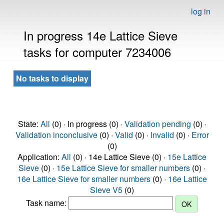
log in
In progress 14e Lattice Sieve
tasks for computer 7234006
No tasks to display
State:
All
(0) · In progress (0) ·
Validation pending
(0) ·
Validation inconclusive
(0) ·
Valid
(0) ·
Invalid
(0) ·
Error
(0)
Application:
All
(0) · 14e Lattice Sieve (0) ·
15e Lattice
Sieve
(0) ·
15e Lattice Sieve for smaller numbers
(0) ·
16e Lattice Sieve for smaller numbers
(0) ·
16e Lattice
Sieve V5
(0)
Task name: