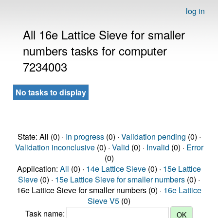
log in
All 16e Lattice Sieve for smaller
numbers tasks for computer
7234003
No tasks to display
State: All (0) ·
In progress
(0) ·
Validation pending
(0) ·
Validation inconclusive
(0) ·
Valid
(0) ·
Invalid
(0) ·
Error
(0)
Application:
All
(0) ·
14e Lattice Sieve
(0) ·
15e Lattice
Sieve
(0) ·
15e Lattice Sieve for smaller numbers
(0) ·
16e Lattice Sieve for smaller numbers (0) ·
16e Lattice
Sieve V5
(0)
Task name: