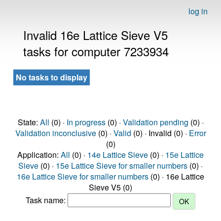
log in
Invalid 16e Lattice Sieve V5
tasks for computer 7233934
No tasks to display
State:
All
(0) ·
In progress
(0) ·
Validation pending
(0) ·
Validation inconclusive
(0) ·
Valid
(0) · Invalid (0) ·
Error
(0)
Application:
All
(0) ·
14e Lattice Sieve
(0) ·
15e Lattice
Sieve
(0) ·
15e Lattice Sieve for smaller numbers
(0) ·
16e Lattice Sieve for smaller numbers
(0) · 16e Lattice
Sieve V5 (0)
Task name: