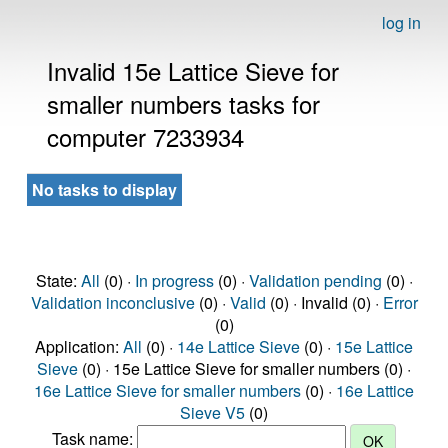
log in
Invalid 15e Lattice Sieve for
smaller numbers tasks for
computer 7233934
No tasks to display
State:
All
(0) ·
In progress
(0) ·
Validation pending
(0) ·
Validation inconclusive
(0) ·
Valid
(0) · Invalid (0) ·
Error
(0)
Application:
All
(0) ·
14e Lattice Sieve
(0) ·
15e Lattice
Sieve
(0) · 15e Lattice Sieve for smaller numbers (0) ·
16e Lattice Sieve for smaller numbers
(0) ·
16e Lattice
Sieve V5
(0)
Task name: