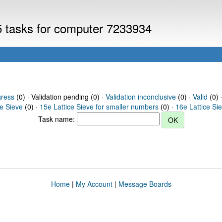
V5 tasks for computer 7233934
gress
(0) · Validation pending (0) ·
Validation inconclusive
(0) ·
Valid
(0) 
ce Sieve
(0) ·
15e Lattice Sieve for smaller numbers
(0) ·
16e Lattice Si
Task name:
Home
|
My Account
|
Message Boards