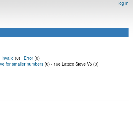
log in
·
Invalid
(0) ·
Error
(0)
eve for smaller numbers
(0) · 16e Lattice Sieve V5 (0)