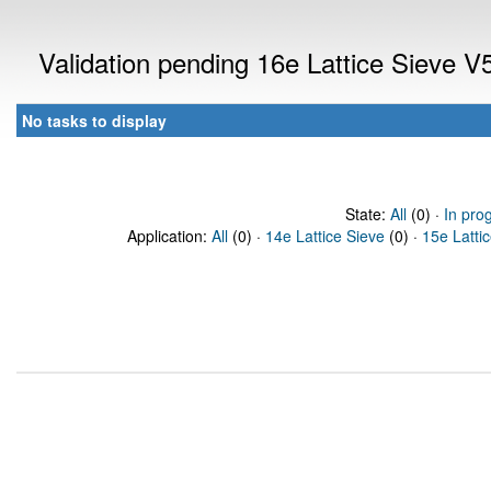
Validation pending 16e Lattice Sieve 
No tasks to display
State:
All
(0) ·
In pro
Application:
All
(0) ·
14e Lattice Sieve
(0) ·
15e Latti