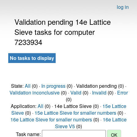
log in
Validation pending 14e Lattice
Sieve tasks for computer
7233934
No tasks to display
State:
All
(0) ·
In progress
(0) · Validation pending (0) ·
Validation inconclusive
(0) ·
Valid
(0) ·
Invalid
(0) ·
Error
(0)
Application:
All
(0) · 14e Lattice Sieve (0) ·
15e Lattice
Sieve
(0) ·
15e Lattice Sieve for smaller numbers
(0) ·
16e Lattice Sieve for smaller numbers
(0) ·
16e Lattice
Sieve V5
(0)
Task name: