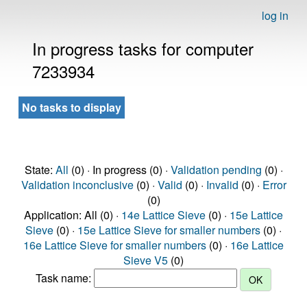
log in
In progress tasks for computer
7233934
No tasks to display
State:
All
(0) · In progress (0) ·
Validation pending
(0) ·
Validation inconclusive
(0) ·
Valid
(0) ·
Invalid
(0) ·
Error
(0)
Application: All (0) ·
14e Lattice Sieve
(0) ·
15e Lattice
Sieve
(0) ·
15e Lattice Sieve for smaller numbers
(0) ·
16e Lattice Sieve for smaller numbers
(0) ·
16e Lattice
Sieve V5
(0)
Task name: