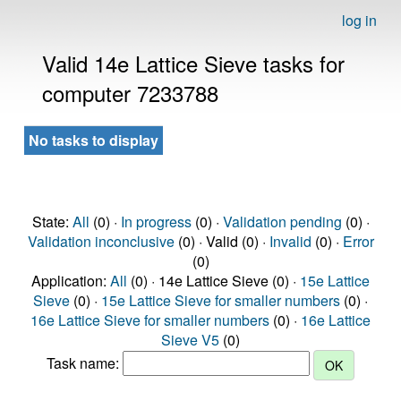
log in
Valid 14e Lattice Sieve tasks for
computer 7233788
No tasks to display
State:
All
(0) ·
In progress
(0) ·
Validation pending
(0) ·
Validation inconclusive
(0) · Valid (0) ·
Invalid
(0) ·
Error
(0)
Application:
All
(0) · 14e Lattice Sieve (0) ·
15e Lattice
Sieve
(0) ·
15e Lattice Sieve for smaller numbers
(0) ·
16e Lattice Sieve for smaller numbers
(0) ·
16e Lattice
Sieve V5
(0)
Task name: