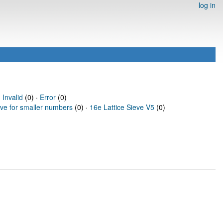
log in
·
Invalid
(0) ·
Error
(0)
eve for smaller numbers
(0) ·
16e Lattice Sieve V5
(0)