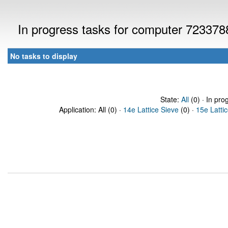
In progress tasks for computer 723378
No tasks to display
State:
All
(0) · In pro
Application: All (0) ·
14e Lattice Sieve
(0) ·
15e Latti