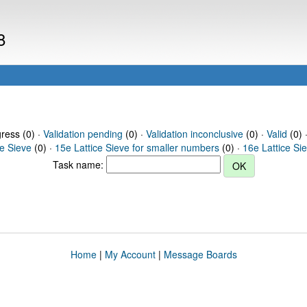
8
gress (0) ·
Validation pending
(0) ·
Validation inconclusive
(0) ·
Valid
(0) 
ce Sieve
(0) ·
15e Lattice Sieve for smaller numbers
(0) ·
16e Lattice Si
Task name:
Home
|
My Account
|
Message Boards