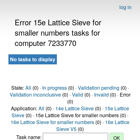
log in
Error 15e Lattice Sieve for
smaller numbers tasks for
computer 7233770
No tasks to display
State:
All
(0) ·
In progress
(0) ·
Validation pending
(0) ·
Validation inconclusive
(0) ·
Valid
(0) ·
Invalid
(0) · Error
(0)
Application:
All
(0) ·
14e Lattice Sieve
(0) ·
15e Lattice
Sieve
(0) · 15e Lattice Sieve for smaller numbers (0) ·
16e Lattice Sieve for smaller numbers
(0) ·
16e Lattice
Sieve V5
(0)
Task name: