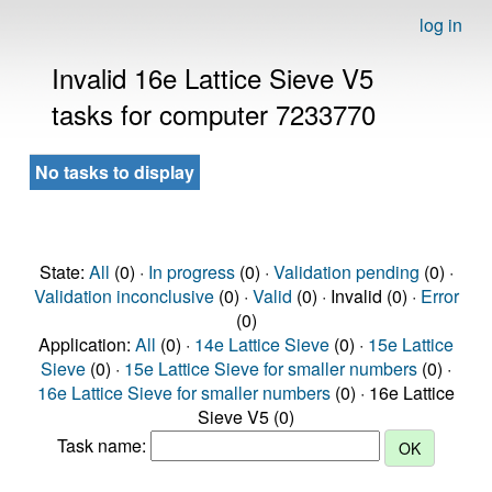
log in
Invalid 16e Lattice Sieve V5
tasks for computer 7233770
No tasks to display
State:
All
(0) ·
In progress
(0) ·
Validation pending
(0) ·
Validation inconclusive
(0) ·
Valid
(0) · Invalid (0) ·
Error
(0)
Application:
All
(0) ·
14e Lattice Sieve
(0) ·
15e Lattice
Sieve
(0) ·
15e Lattice Sieve for smaller numbers
(0) ·
16e Lattice Sieve for smaller numbers
(0) · 16e Lattice
Sieve V5 (0)
Task name: