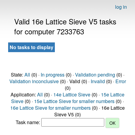
log in
Valid 16e Lattice Sieve V5 tasks
for computer 7233763
No tasks to display
State:
All
(0) ·
In progress
(0) ·
Validation pending
(0) ·
Validation inconclusive
(0) · Valid (0) ·
Invalid
(0) ·
Error
(0)
Application:
All
(0) ·
14e Lattice Sieve
(0) ·
15e Lattice
Sieve
(0) ·
15e Lattice Sieve for smaller numbers
(0) ·
16e Lattice Sieve for smaller numbers
(0) · 16e Lattice
Sieve V5 (0)
Task name: