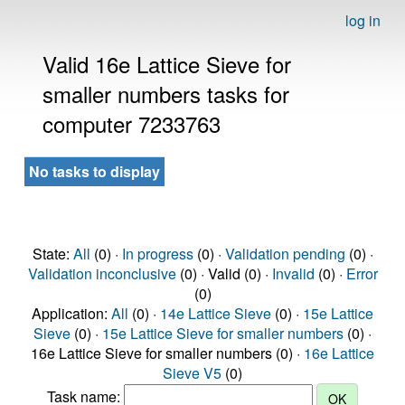
log in
Valid 16e Lattice Sieve for
smaller numbers tasks for
computer 7233763
No tasks to display
State:
All
(0) ·
In progress
(0) ·
Validation pending
(0) ·
Validation inconclusive
(0) · Valid (0) ·
Invalid
(0) ·
Error
(0)
Application:
All
(0) ·
14e Lattice Sieve
(0) ·
15e Lattice
Sieve
(0) ·
15e Lattice Sieve for smaller numbers
(0) ·
16e Lattice Sieve for smaller numbers (0) ·
16e Lattice
Sieve V5
(0)
Task name: