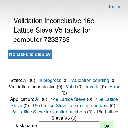
log in
Validation inconclusive 16e
Lattice Sieve V5 tasks for
computer 7233763
No tasks to display
State:
All
(0) ·
In progress
(0) ·
Validation pending
(0) ·
Validation inconclusive (0) ·
Valid
(0) ·
Invalid
(0) ·
Error
(0)
Application:
All
(0) ·
14e Lattice Sieve
(0) ·
15e Lattice
Sieve
(0) ·
15e Lattice Sieve for smaller numbers
(0) ·
16e Lattice Sieve for smaller numbers
(0) · 16e Lattice
Sieve V5 (0)
Task name: