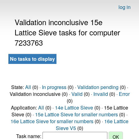
log in
Validation inconclusive 15e
Lattice Sieve tasks for computer
7233763
No tasks to display
State:
All
(0) ·
In progress
(0) ·
Validation pending
(0) ·
Validation inconclusive (0) ·
Valid
(0) ·
Invalid
(0) ·
Error
(0)
Application:
All
(0) ·
14e Lattice Sieve
(0) · 15e Lattice
Sieve (0) ·
15e Lattice Sieve for smaller numbers
(0) ·
16e Lattice Sieve for smaller numbers
(0) ·
16e Lattice
Sieve V5
(0)
Task name: