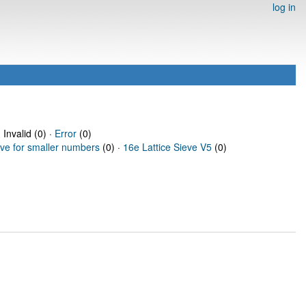
log in
 Invalid (0) ·
Error
(0)
eve for smaller numbers
(0) ·
16e Lattice Sieve V5
(0)