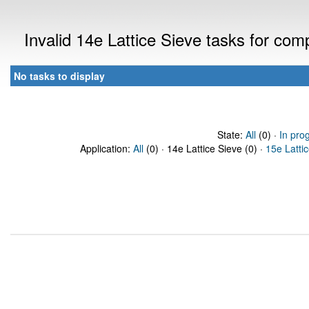
Invalid 14e Lattice Sieve tasks for co
No tasks to display
State:
All
(0) ·
In pro
Application:
All
(0) · 14e Lattice Sieve (0) ·
15e Latti