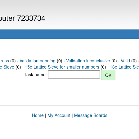
mputer 7233734
gress
(0) ·
Validation pending
(0) ·
Validation inconclusive
(0) ·
Valid
(0) ·
ce Sieve
(0) ·
15e Lattice Sieve for smaller numbers
(0) ·
16e Lattice Si
Task name:
Home
|
My Account
|
Message Boards