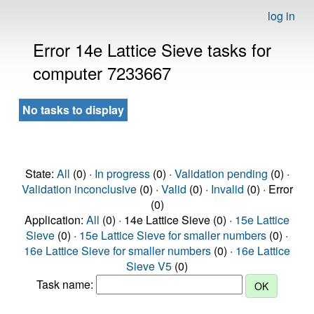
log in
Error 14e Lattice Sieve tasks for
computer 7233667
No tasks to display
State:
All
(0) ·
In progress
(0) ·
Validation pending
(0) ·
Validation inconclusive
(0) ·
Valid
(0) ·
Invalid
(0) · Error
(0)
Application:
All
(0) · 14e Lattice Sieve (0) ·
15e Lattice
Sieve
(0) ·
15e Lattice Sieve for smaller numbers
(0) ·
16e Lattice Sieve for smaller numbers
(0) ·
16e Lattice
Sieve V5
(0)
Task name: