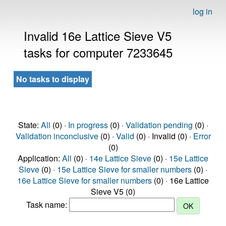
log in
Invalid 16e Lattice Sieve V5
tasks for computer 7233645
No tasks to display
State:
All
(0) ·
In progress
(0) ·
Validation pending
(0) ·
Validation inconclusive
(0) ·
Valid
(0) · Invalid (0) ·
Error
(0)
Application:
All
(0) ·
14e Lattice Sieve
(0) ·
15e Lattice
Sieve
(0) ·
15e Lattice Sieve for smaller numbers
(0) ·
16e Lattice Sieve for smaller numbers
(0) · 16e Lattice
Sieve V5 (0)
Task name: