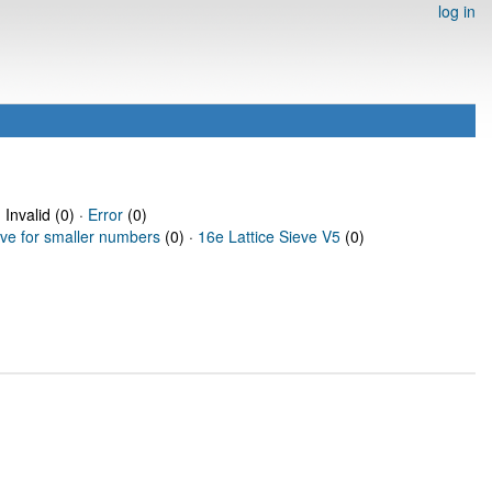
log in
 Invalid (0) ·
Error
(0)
eve for smaller numbers
(0) ·
16e Lattice Sieve V5
(0)