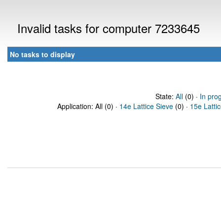
Invalid tasks for computer 7233645
No tasks to display
State:
All
(0) ·
In pro
Application: All (0) ·
14e Lattice Sieve
(0) ·
15e Latti