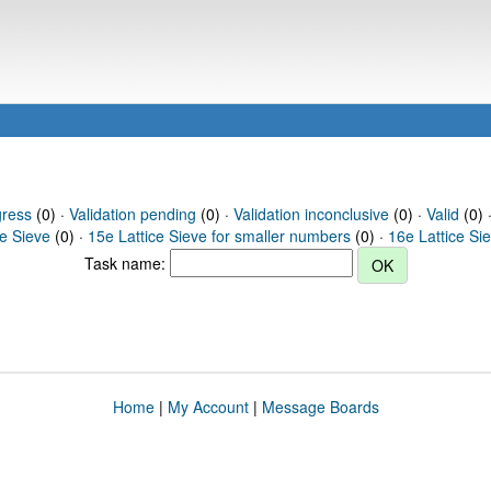
gress
(0) ·
Validation pending
(0) ·
Validation inconclusive
(0) ·
Valid
(0) ·
ce Sieve
(0) ·
15e Lattice Sieve for smaller numbers
(0) ·
16e Lattice Si
Task name:
Home
|
My Account
|
Message Boards