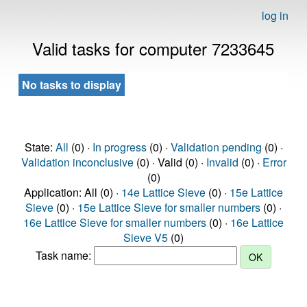
log in
Valid tasks for computer 7233645
No tasks to display
State:
All
(0) ·
In progress
(0) ·
Validation pending
(0) ·
Validation inconclusive
(0) · Valid (0) ·
Invalid
(0) ·
Error
(0)
Application: All (0) ·
14e Lattice Sieve
(0) ·
15e Lattice
Sieve
(0) ·
15e Lattice Sieve for smaller numbers
(0) ·
16e Lattice Sieve for smaller numbers
(0) ·
16e Lattice
Sieve V5
(0)
Task name: