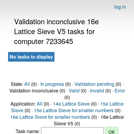
log in
Validation inconclusive 16e
Lattice Sieve V5 tasks for
computer 7233645
No tasks to display
State:
All
(0) ·
In progress
(0) ·
Validation pending
(0) ·
Validation inconclusive (0) ·
Valid
(0) ·
Invalid
(0) ·
Error
(0)
Application:
All
(0) ·
14e Lattice Sieve
(0) ·
15e Lattice
Sieve
(0) ·
15e Lattice Sieve for smaller numbers
(0) ·
16e Lattice Sieve for smaller numbers
(0) · 16e Lattice
Sieve V5 (0)
Task name: