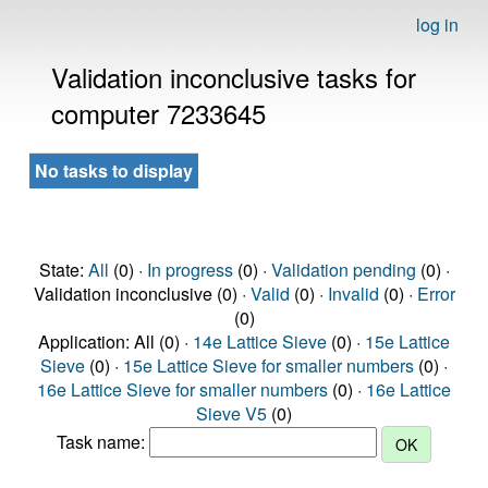
log in
Validation inconclusive tasks for
computer 7233645
No tasks to display
State:
All
(0) ·
In progress
(0) ·
Validation pending
(0) ·
Validation inconclusive (0) ·
Valid
(0) ·
Invalid
(0) ·
Error
(0)
Application: All (0) ·
14e Lattice Sieve
(0) ·
15e Lattice
Sieve
(0) ·
15e Lattice Sieve for smaller numbers
(0) ·
16e Lattice Sieve for smaller numbers
(0) ·
16e Lattice
Sieve V5
(0)
Task name: