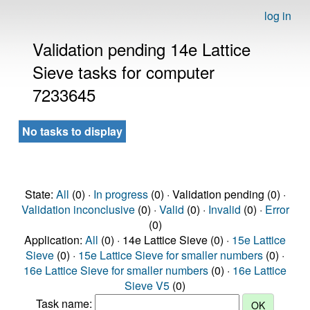
log in
Validation pending 14e Lattice
Sieve tasks for computer
7233645
No tasks to display
State:
All
(0) ·
In progress
(0) · Validation pending (0) ·
Validation inconclusive
(0) ·
Valid
(0) ·
Invalid
(0) ·
Error
(0)
Application:
All
(0) · 14e Lattice Sieve (0) ·
15e Lattice
Sieve
(0) ·
15e Lattice Sieve for smaller numbers
(0) ·
16e Lattice Sieve for smaller numbers
(0) ·
16e Lattice
Sieve V5
(0)
Task name: