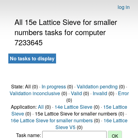
log in
All 15e Lattice Sieve for smaller
numbers tasks for computer
7233645
No tasks to display
State: All (0) ·
In progress
(0) ·
Validation pending
(0) ·
Validation inconclusive
(0) ·
Valid
(0) ·
Invalid
(0) ·
Error
(0)
Application:
All
(0) ·
14e Lattice Sieve
(0) ·
15e Lattice
Sieve
(0) · 15e Lattice Sieve for smaller numbers (0) ·
16e Lattice Sieve for smaller numbers
(0) ·
16e Lattice
Sieve V5
(0)
Task name: