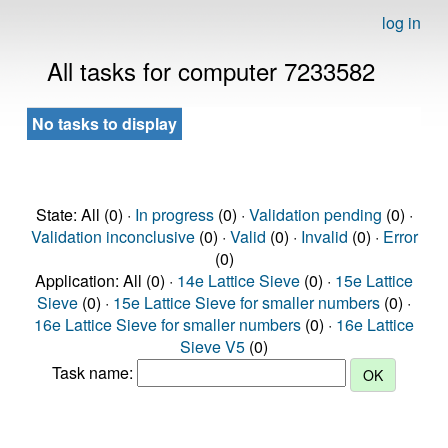
log in
All tasks for computer 7233582
No tasks to display
State: All (0) ·
In progress
(0) ·
Validation pending
(0) ·
Validation inconclusive
(0) ·
Valid
(0) ·
Invalid
(0) ·
Error
(0)
Application: All (0) ·
14e Lattice Sieve
(0) ·
15e Lattice
Sieve
(0) ·
15e Lattice Sieve for smaller numbers
(0) ·
16e Lattice Sieve for smaller numbers
(0) ·
16e Lattice
Sieve V5
(0)
Task name: