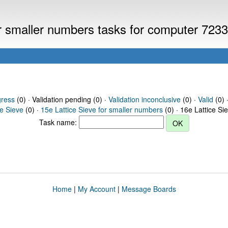
or smaller numbers tasks for computer 723
gress
(0) · Validation pending (0) ·
Validation inconclusive
(0) ·
Valid
(0) 
ce Sieve
(0) ·
15e Lattice Sieve for smaller numbers
(0) · 16e Lattice Si
Task name:
Home
|
My Account
|
Message Boards