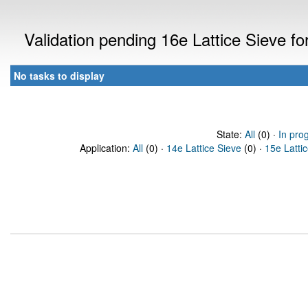
Validation pending 16e Lattice Sieve f
No tasks to display
State:
All
(0) ·
In pro
Application:
All
(0) ·
14e Lattice Sieve
(0) ·
15e Latti