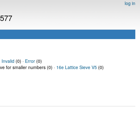
log in
3577
·
Invalid
(0) ·
Error
(0)
eve for smaller numbers (0) ·
16e Lattice Sieve V5
(0)