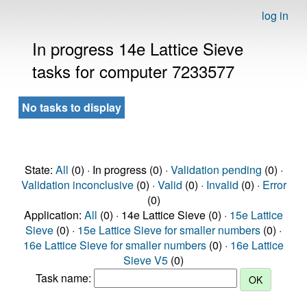
log in
In progress 14e Lattice Sieve
tasks for computer 7233577
No tasks to display
State:
All
(0) · In progress (0) ·
Validation pending
(0) ·
Validation inconclusive
(0) ·
Valid
(0) ·
Invalid
(0) ·
Error
(0)
Application:
All
(0) · 14e Lattice Sieve (0) ·
15e Lattice
Sieve
(0) ·
15e Lattice Sieve for smaller numbers
(0) ·
16e Lattice Sieve for smaller numbers
(0) ·
16e Lattice
Sieve V5
(0)
Task name: