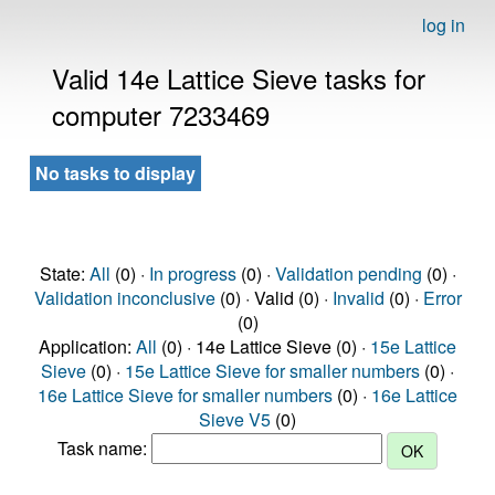
log in
Valid 14e Lattice Sieve tasks for
computer 7233469
No tasks to display
State:
All
(0) ·
In progress
(0) ·
Validation pending
(0) ·
Validation inconclusive
(0) · Valid (0) ·
Invalid
(0) ·
Error
(0)
Application:
All
(0) · 14e Lattice Sieve (0) ·
15e Lattice
Sieve
(0) ·
15e Lattice Sieve for smaller numbers
(0) ·
16e Lattice Sieve for smaller numbers
(0) ·
16e Lattice
Sieve V5
(0)
Task name: