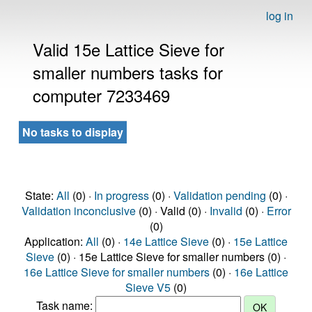
log in
Valid 15e Lattice Sieve for
smaller numbers tasks for
computer 7233469
No tasks to display
State:
All
(0) ·
In progress
(0) ·
Validation pending
(0) ·
Validation inconclusive
(0) · Valid (0) ·
Invalid
(0) ·
Error
(0)
Application:
All
(0) ·
14e Lattice Sieve
(0) ·
15e Lattice
Sieve
(0) · 15e Lattice Sieve for smaller numbers (0) ·
16e Lattice Sieve for smaller numbers
(0) ·
16e Lattice
Sieve V5
(0)
Task name: