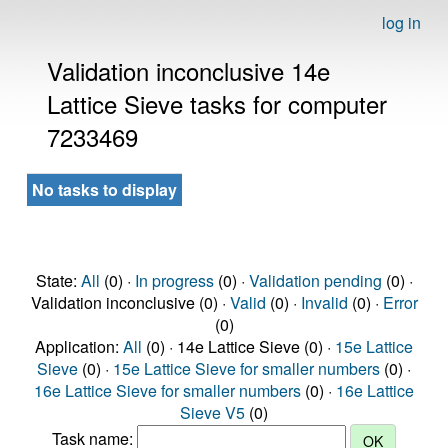
log in
Validation inconclusive 14e
Lattice Sieve tasks for computer
7233469
No tasks to display
State:
All
(0) ·
In progress
(0) ·
Validation pending
(0) ·
Validation inconclusive (0) ·
Valid
(0) ·
Invalid
(0) ·
Error
(0)
Application:
All
(0) · 14e Lattice Sieve (0) ·
15e Lattice
Sieve
(0) ·
15e Lattice Sieve for smaller numbers
(0) ·
16e Lattice Sieve for smaller numbers
(0) ·
16e Lattice
Sieve V5
(0)
Task name: