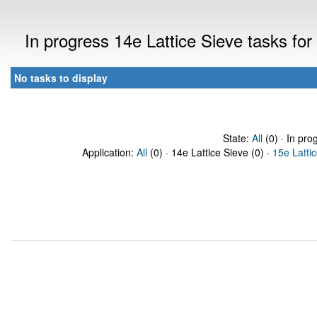
In progress 14e Lattice Sieve tasks f
No tasks to display
State:
All
(0) · In pro
Application:
All
(0) · 14e Lattice Sieve (0) ·
15e Latti