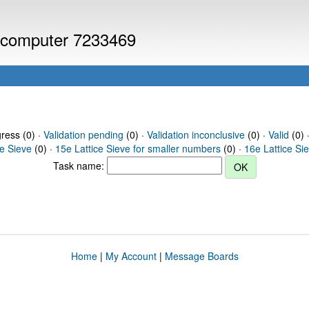
or computer 7233469
gress (0) ·
Validation pending
(0) ·
Validation inconclusive
(0) ·
Valid
(0) 
ce Sieve
(0) ·
15e Lattice Sieve for smaller numbers
(0) ·
16e Lattice Si
Task name:
Home
|
My Account
|
Message Boards