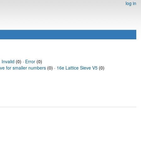
log in
·
Invalid
(0) ·
Error
(0)
eve for smaller numbers
(0) ·
16e Lattice Sieve V5
(0)