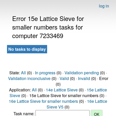
log in
Error 15e Lattice Sieve for
smaller numbers tasks for
computer 7233469
No tasks to display
State:
All
(0) ·
In progress
(0) ·
Validation pending
(0) ·
Validation inconclusive
(0) ·
Valid
(0) ·
Invalid
(0) · Error
(0)
Application:
All
(0) ·
14e Lattice Sieve
(0) ·
15e Lattice
Sieve
(0) · 15e Lattice Sieve for smaller numbers (0) ·
16e Lattice Sieve for smaller numbers
(0) ·
16e Lattice
Sieve V5
(0)
Task name: