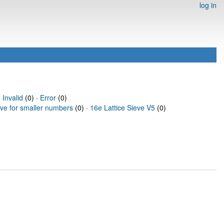
log in
·
Invalid
(0) ·
Error
(0)
eve for smaller numbers
(0) ·
16e Lattice Sieve V5
(0)