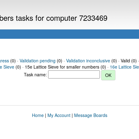
mbers tasks for computer 7233469
gress
(0) ·
Validation pending
(0) ·
Validation inconclusive
(0) · Valid (0) 
ce Sieve
(0) · 15e Lattice Sieve for smaller numbers (0) ·
16e Lattice Si
Task name:
Home
|
My Account
|
Message Boards