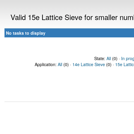
Valid 15e Lattice Sieve for smaller nu
No tasks to display
State:
All
(0) ·
In pro
Application:
All
(0) ·
14e Lattice Sieve
(0) ·
15e Latti