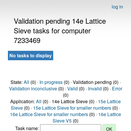
log in
Validation pending 14e Lattice
Sieve tasks for computer
7233469
No tasks to display
State:
All
(0) ·
In progress
(0) · Validation pending (0) ·
Validation inconclusive
(0) ·
Valid
(0) ·
Invalid
(0) ·
Error
(0)
Application:
All
(0) · 14e Lattice Sieve (0) ·
15e Lattice
Sieve
(0) ·
15e Lattice Sieve for smaller numbers
(0) ·
16e Lattice Sieve for smaller numbers
(0) ·
16e Lattice
Sieve V5
(0)
Task name: