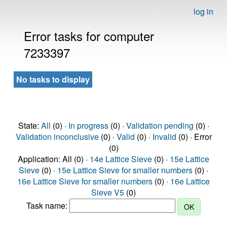
log in
Error tasks for computer
7233397
No tasks to display
State:
All
(0) ·
In progress
(0) ·
Validation pending
(0) ·
Validation inconclusive
(0) ·
Valid
(0) ·
Invalid
(0) · Error
(0)
Application: All (0) ·
14e Lattice Sieve
(0) ·
15e Lattice
Sieve
(0) ·
15e Lattice Sieve for smaller numbers
(0) ·
16e Lattice Sieve for smaller numbers
(0) ·
16e Lattice
Sieve V5
(0)
Task name: