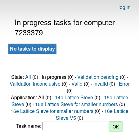
log in
In progress tasks for computer
7233379
No tasks to display
State:
All
(0) · In progress (0) ·
Validation pending
(0) ·
Validation inconclusive
(0) ·
Valid
(0) ·
Invalid
(0) ·
Error
(0)
Application: All (0) ·
14e Lattice Sieve
(0) ·
15e Lattice
Sieve
(0) ·
15e Lattice Sieve for smaller numbers
(0) ·
16e Lattice Sieve for smaller numbers
(0) ·
16e Lattice
Sieve V5
(0)
Task name: