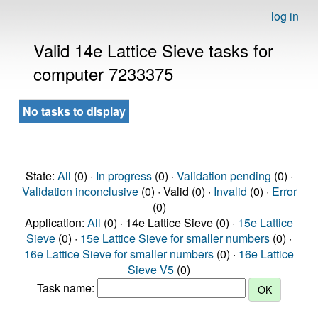
log in
Valid 14e Lattice Sieve tasks for
computer 7233375
No tasks to display
State:
All
(0) ·
In progress
(0) ·
Validation pending
(0) ·
Validation inconclusive
(0) · Valid (0) ·
Invalid
(0) ·
Error
(0)
Application:
All
(0) · 14e Lattice Sieve (0) ·
15e Lattice
Sieve
(0) ·
15e Lattice Sieve for smaller numbers
(0) ·
16e Lattice Sieve for smaller numbers
(0) ·
16e Lattice
Sieve V5
(0)
Task name: