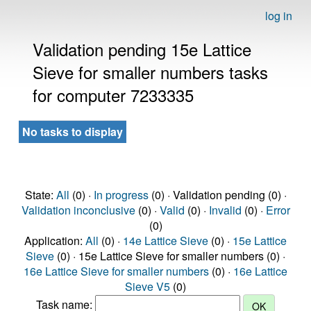
log in
Validation pending 15e Lattice
Sieve for smaller numbers tasks
for computer 7233335
No tasks to display
State:
All
(0) ·
In progress
(0) · Validation pending (0) ·
Validation inconclusive
(0) ·
Valid
(0) ·
Invalid
(0) ·
Error
(0)
Application:
All
(0) ·
14e Lattice Sieve
(0) ·
15e Lattice
Sieve
(0) · 15e Lattice Sieve for smaller numbers (0) ·
16e Lattice Sieve for smaller numbers
(0) ·
16e Lattice
Sieve V5
(0)
Task name: