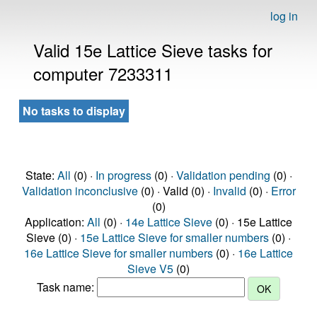
log in
Valid 15e Lattice Sieve tasks for
computer 7233311
No tasks to display
State:
All
(0) ·
In progress
(0) ·
Validation pending
(0) ·
Validation inconclusive
(0) · Valid (0) ·
Invalid
(0) ·
Error
(0)
Application:
All
(0) ·
14e Lattice Sieve
(0) · 15e Lattice
Sieve (0) ·
15e Lattice Sieve for smaller numbers
(0) ·
16e Lattice Sieve for smaller numbers
(0) ·
16e Lattice
Sieve V5
(0)
Task name: